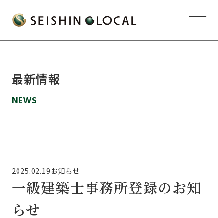
誠信
GLO
CAL
株式
会社
最新情報
のサ
イト
NEWS
メニ
ュー
を開
く
2025.02.19
お知らせ
一級建築士事務所登録のお知
らせ